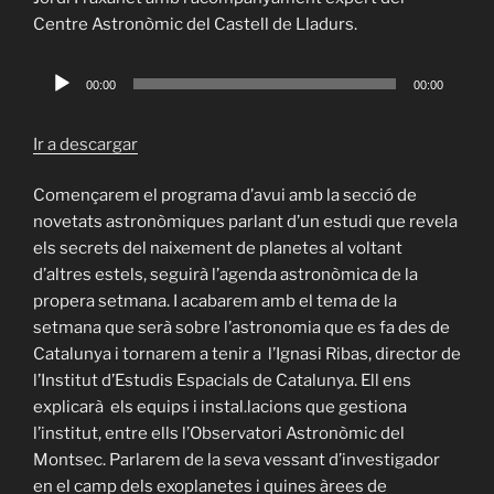
English
Centre Astronòmic del Castell de Lladurs.
Reproductor
00:00
00:00
de
audio
Ir a descargar
Començarem el programa d’avui amb la secció de
novetats astronòmiques parlant d’un estudi que revela
els secrets del naixement de planetes al voltant
d’altres estels, seguirà l’agenda astronòmica de la
propera setmana. I acabarem amb el tema de la
setmana que serà sobre l’astronomia que es fa des de
Catalunya i tornarem a tenir a l’Ignasi Ribas, director de
l’Institut d’Estudis Espacials de Catalunya. Ell ens
explicarà els equips i instal.lacions que gestiona
l’institut, entre ells l’Observatori Astronòmic del
Montsec. Parlarem de la seva vessant d’investigador
en el camp dels exoplanetes i quines àrees de