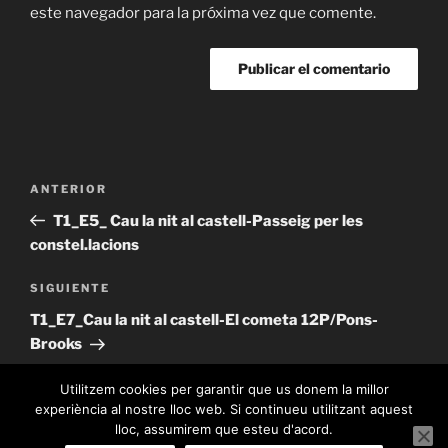
este navegador para la próxima vez que comente.
Navegación
Entrada
ANTERIOR
de
anterior:
T1_E5_ Cau la nit al castell-Passeig per les
entradas
constel.lacions
Siguiente
SIGUIENTE
entrada
T1_E7_Cau la nit al castell-El cometa 12P/Pons-
Brooks
Utilitzem cookies per garantir que us donem la millor
experiència al nostre lloc web. Si continueu utilitzant aquest
lloc, assumirem que esteu d'acord.