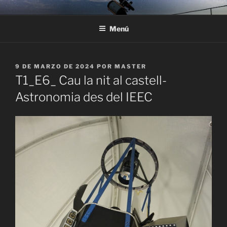
Saltar
ASTRONOMÍA EN EL
Observación de estrellas, constelaciones y planetas Astroturismo
al
SOLSONÈS
Menú
contenido
PUBLICADO
9 DE MARZO DE 2024
POR
MASTER
EL
T1_E6_ Cau la nit al castell-
Astronomia des del IEEC