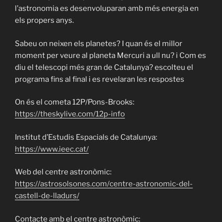
l’astronomia es desenvoluparan amb més energia en
els propers anys.
Sabeu on neixen els planetes? I quan és el millor
moment per veure al planeta Mercuri a ull nu? i Com es
diu el telescopi més gran de Catalunya? escolteu el
programa fins al final i es revelaran les respostes
On és el cometa 12P/Pons-Brooks:
https://theskylive.com/12p-info
Institut d’Estudis Espacials de Catalunya:
https://www.ieec.cat/
Web del centre astronòmic:
https://astrosolsones.com/centre-astronomic-del-
castell-de-lladurs/
Contacte amb el centre astronòmic: