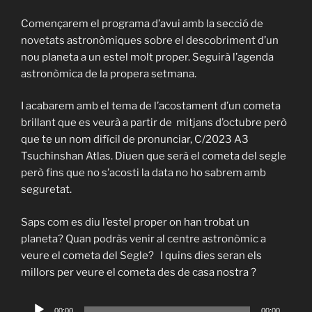
Començarem el programa d’avui amb la secció de
novetats astronòmiques sobre el descobriment d’un
nou planeta a un estel molt proper. Seguirà l’agenda
astronòmica de la propera setmana.
I acabarem amb el tema de l’acostament d’un cometa
brillant que es veurà a partir de mitjans d’octubre però
que te un nom difícil de pronunciar, C/2023 A3
Tsuchinshan Atlas. Diuen que serà el cometa del segle
però fins que no s’acosti la data no ho sabrem amb
Català
seguretat.
Español
Saps com es diu l’estel proper on han trobat un
planeta? Quan podràs venir al centre astronòmic a
veure el cometa del Segle? I quins dies seran els
millors per veure el cometa des de casa nostra ?
Audio
00:00
00:00