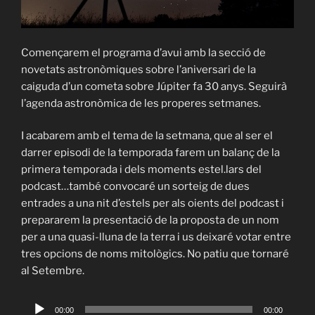
Començarem el programa d’avui amb la secció de
novetats astronòmiques sobre l’aniversari de la
caiguda d’un cometa sobre Júpiter fa 30 anys. Seguirà
l’agenda astronòmica de les properes setmanes.
I acabarem amb el tema de la setmana, que al ser el
darrer episodi de la temporada farem un balanç de la
primera temporada i dels moments estel.lars del
podcast…també convocaré un sorteig de dues
entrades a una nit d’estels per als oients del podcast i
prepararem la presentació de la proposta de un nom
Català
per a una quasi-lluna de la terra i us deixaré votar entre
tres opcions de noms mitològics. No patiu que tornaré
al Setembre.
Español
Audio
00:00
00:00