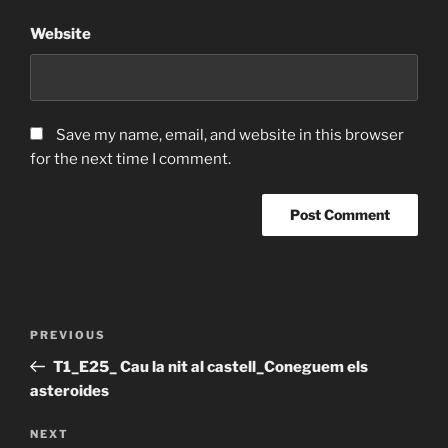
Website
Save my name, email, and website in this browser
for the next time I comment.
Post
Previous
PREVIOUS
navigation
Post
T1_E25_ Cau la nit al castell_Coneguem els
asteroides
Next
NEXT