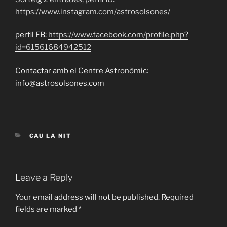
https://www.instagram.com/astrosolsones/
perfil FB:
https://www.facebook.com/profile.php?
id=61561684942512
Contactar amb el Centre Astronòmic:
info@astrosolsones.com
CATEGORIES
CAU LA NIT
Leave a Reply
Your email address will not be published.
Required
fields are marked
*