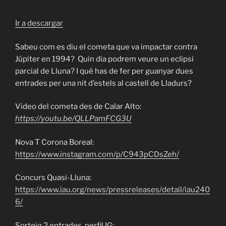
Player
Ir a descargar
Sabeu com es diu el cometa que va impactar contra
Júpiter en 1994? Quin dia podrem veure un eclipsi
parcial de Lluna? I què has de fer per guanyar dues
entrades per una nit d’estels al castell de Lladurs?
Video del cometa des de Calar Alto:
https://youtu.be/QLLPamFCG3U
Nova T Corona Boreal:
https://www.instagram.com/p/C943pCDsZeh/
Concurs Quasi-Lluna:
https://www.iau.org/news/pressreleases/detail/iau240
6/
Sorteig 2 entrades, perfil IG: