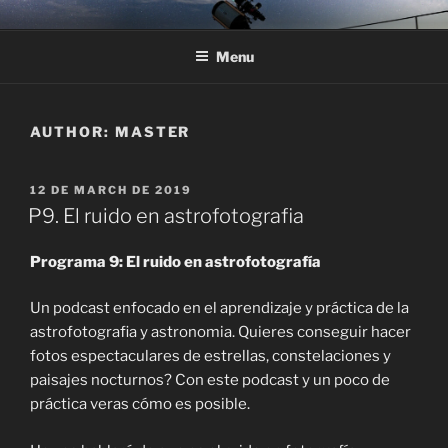
Skip
ASTRONOMY IN THE
Astronomical observation experiences to discover the universe at
to
the observatory or at home for families, schools, organizations and
SOLSONÈS
Menu
content
companies
AUTHOR:
MASTER
POSTED
12 DE MARCH DE 2019
ON
P9. El ruido en astrofotografia
Programa 9: El ruido en astrofotografía
Un podcast enfocado en el aprendizaje y práctica de la
astrofotografia y astronomia. Quieres conseguir hacer
fotos espectaculares de estrellas, constelaciones y
paisajes nocturnos? Con este podcast y un poco de
práctica veras cómo es posible.