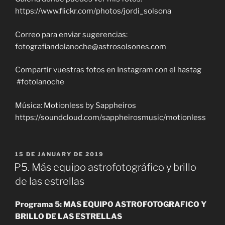
https://www.flickr.com/photos/jordi_solsona
Correo para enviar sugerencias:
fotografiandolanoche@astrosolsones.com
Compartir vuestras fotos en Instagram con el hastag
#fotolanoche
Música: Motionless by Sappheiros
https://soundcloud.com/sappheirosmusic/motionless
POSTED
15 DE JANUARY DE 2019
ON
P5. Más equipo astrofotográfico y brillo
de las estrellas
Programa 5: MAS EQUIPO ASTROFOTOGRAFICO Y
BRILLO DE LAS ESTRELLAS