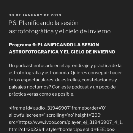
Català
POSTED
30 DE JANUARY DE 2019
ON
P6. Planificando la sesión
astrofotográfica y el cielo de invierno
Español
Programa 6: PLANIFICANDO LA SESION
ASTROFOTOGRAFICA Y EL CIELO DE INVIERNO
Un podcast enfocado en el aprendizaje y práctica de la
astrofotografia y astronomia. Quieres conseguir hacer
fotos espectaculares de estrellas, constelaciones y
paisajes nocturnos? Con este podcast y un poco de
práctica veras como es posible.
<iframe id=’audio_31946907′ frameborder=’0′
allowfullscreen=” scrolling=’no’ height=’200′
src=’https://www.ivoox.com/player_ej_31946907_4_1.
html?c1=2b2294′ style=’border:1px solid #EEE; box-