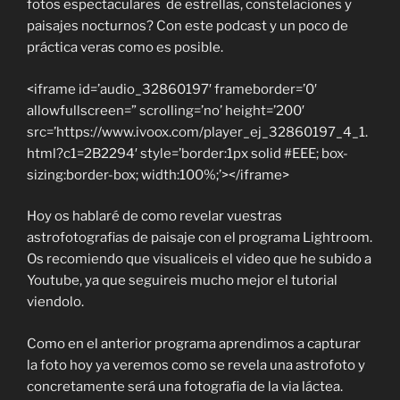
fotos espectaculares de estrellas, constelaciones y
paisajes nocturnos? Con este podcast y un poco de
práctica veras como es posible.
<iframe id=’audio_32860197′ frameborder=’0′
allowfullscreen=” scrolling=’no’ height=’200′
src=’https://www.ivoox.com/player_ej_32860197_4_1.
html?c1=2B2294′ style=’border:1px solid #EEE; box-
sizing:border-box; width:100%;’></iframe>
Hoy os hablaré de como revelar vuestras
astrofotografias de paisaje con el programa Lightroom.
Os recomiendo que visualiceis el video que he subido a
Youtube, ya que seguireis mucho mejor el tutorial
viendolo.
Como en el anterior programa aprendimos a capturar
la foto hoy ya veremos como se revela una astrofoto y
concretamente será una fotografia de la via láctea.