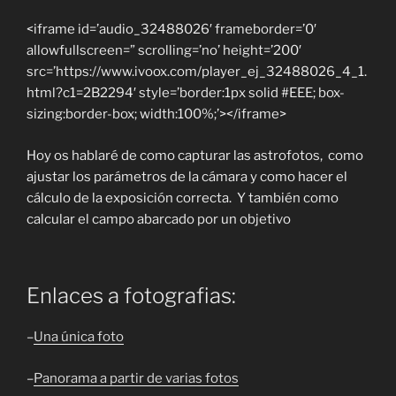
<iframe id=’audio_32488026′ frameborder=’0′
allowfullscreen=” scrolling=’no’ height=’200′
src=’https://www.ivoox.com/player_ej_32488026_4_1.
html?c1=2B2294′ style=’border:1px solid #EEE; box-
sizing:border-box; width:100%;’></iframe>
Hoy os hablaré de como capturar las astrofotos, como
ajustar los parámetros de la cámara y como hacer el
cálculo de la exposición correcta. Y también como
calcular el campo abarcado por un objetivo
Enlaces a fotografias:
–
Una única foto
–
Panorama a partir de varias fotos