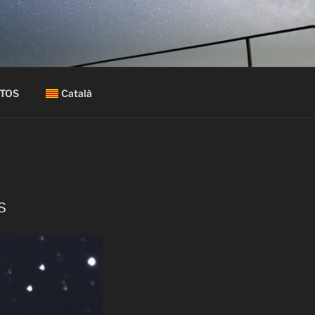
 o a domicili per families, escoles,
OTOS
Català
s