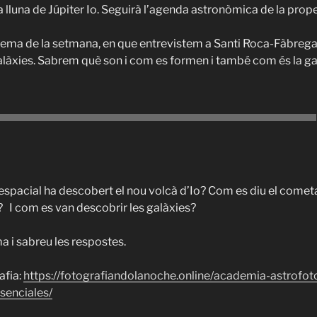
la lluna de Júpiter Io. Seguirà l’agenda astronòmica de la pro
ema de la setmana, en que entrevistem a Santi Roca-Fàbrega,
alàxies. Sabrem què son i com es formen i també com és la gal
espacial ha descobert el nou volcà d’Io? Com es diu el come
? I com es van descobrir les galàxies?
a i sabreu les respostes.
afia:
https://fotografiandolanoche.online/academia-astrofot
senciales/