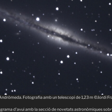
Andròmeda. Fotografia amb un telescopi de 1,23 m ©Jordi F
rama d’avui amb la secció de novetats astronòmiques sobr