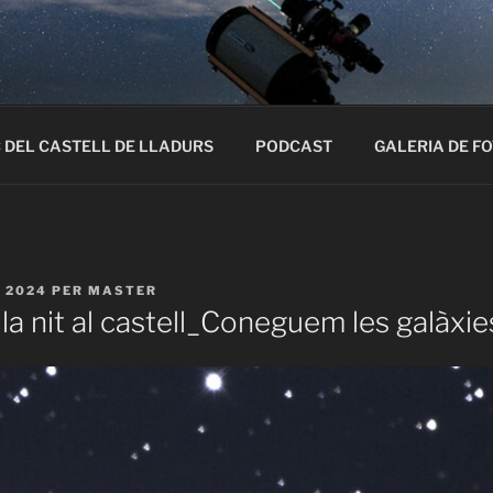
IA AL SOLSONÈS
nòmica i astroturisme per a descobrir l’univers a l’observatori
DEL CASTELL DE LLADURS
PODCAST
GALERIA DE F
E 2024
PER
MASTER
a nit al castell_Coneguem les galàxie