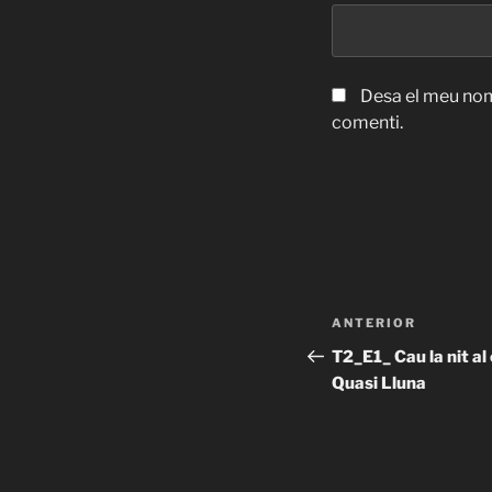
Desa el meu nom
comenti.
Navegació
Entrada
ANTERIOR
d'entrades
anterior
T2_E1_ Cau la nit a
Quasi Lluna