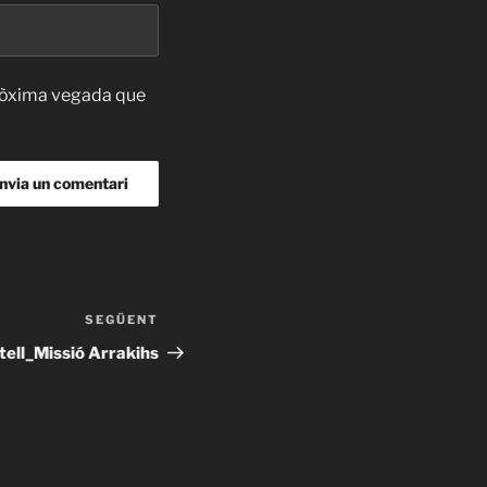
pròxima vegada que
SEGÜENT
Entrada
següent
stell_Missió Arrakihs