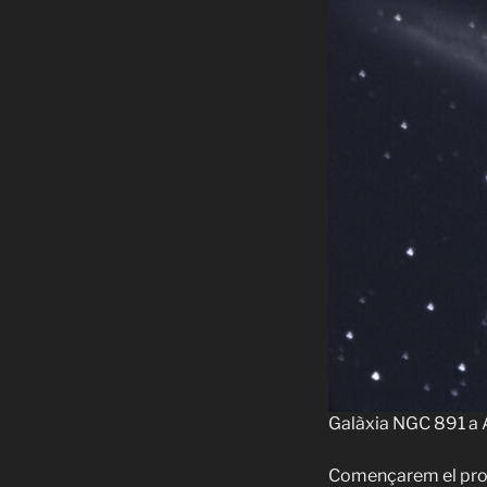
Español
English
Galàxia NGC 891 a 
Començarem el prog