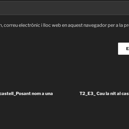
, correu electrònic i lloc web en aquest navegador per a la 
l castell_Posant nom a una
T2_E3_ Cau la nit al ca