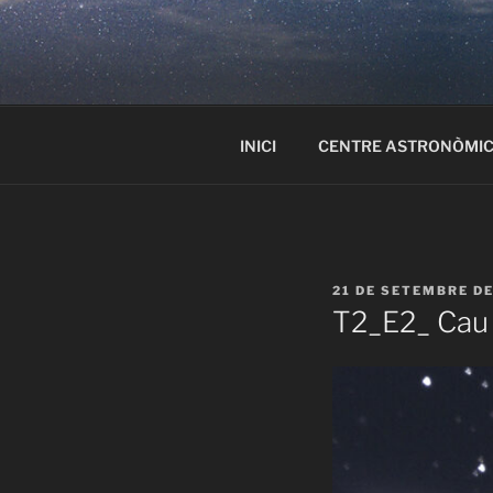
Vés
al
ASTRONOM
contingut
Experiències d’observació astro
entitats i empreses
INICI
CENTRE ASTRONÒMIC 
PUBLICAT
21 DE SETEMBRE D
A
T2_E2_ Cau l