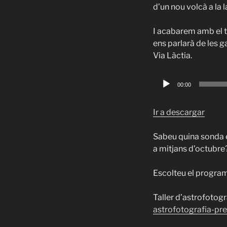
d’un nou volcà a la 
I acabarem amb el t
ens parlarà de les g
Via Làctia.
Reproductor
00:00
d'àudio
Ir a descargar
Sabeu quina sonda 
a mitjans d’octubre
Escolteu el program
Taller d’astrofotogr
astrofotografia-pre