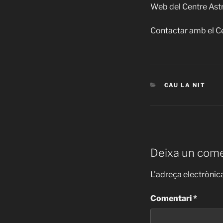
Web del Centre As
Contactar amb el C
CATEGORIES
CAU LA NIT
Deixa un come
L'adreça electrònica
Comentari
*