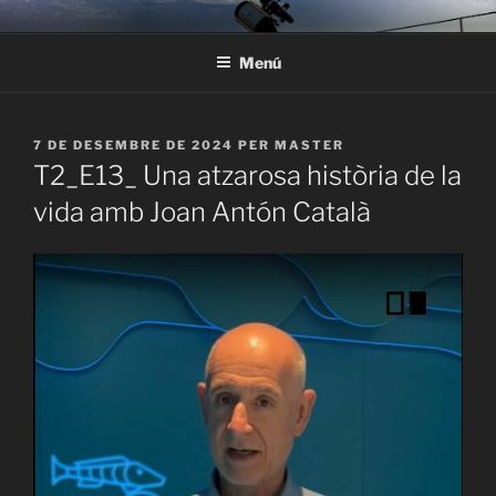
Vés
ASTRONOMIA AL SOLSONÈS
Experiències d’observació astronòmica i astroturisme per a
al
descobrir l’univers a l’observatori o a domicili per families, escoles,
Menú
contingut
entitats i empreses
PUBLICAT
7 DE DESEMBRE DE 2024
PER
MASTER
A
T2_E13_ Una atzarosa història de la
vida amb Joan Antón Català