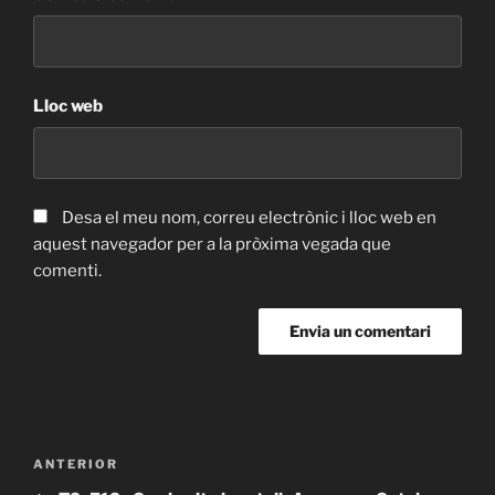
Lloc web
Desa el meu nom, correu electrònic i lloc web en
aquest navegador per a la pròxima vegada que
comenti.
Navegació
Entrada
ANTERIOR
d'entrades
anterior