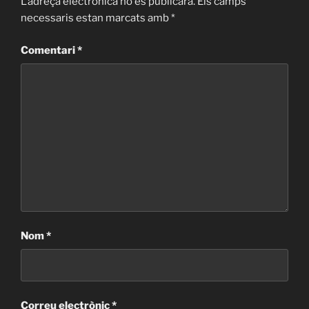
L'adreça electrònica no es publicarà.
Els camps
necessaris estan marcats amb
*
Comentari
*
Nom
*
Correu electrònic
*