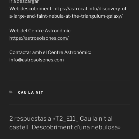
Ir a descargar
Web descobriment: https://astrocat.info/discovery-of-
a-large-and-faint-nebula-at-the-triangulum-galaxy/
Web del Centre Astronòmic:
https://astrosolsones.com/
Contactar amb el Centre Astronòmic:
info@astrosolsones.com
CATEGORÍAS
CAU LA NIT
2 respuestas a «T2_E11_ Cau la nit al
castell_Descobriment d’una nebulosa»