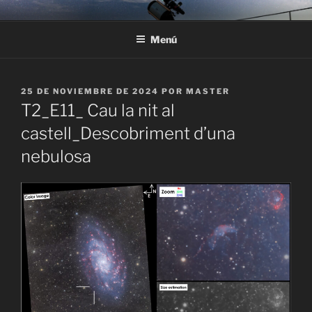
Saltar
ASTRONOMÍA EN EL
Observación de estrellas, constelaciones y planetas Astroturismo
al
SOLSONÈS
Menú
contenido
PUBLICADO
25 DE NOVIEMBRE DE 2024
POR
MASTER
EL
T2_E11_ Cau la nit al
castell_Descobriment d’una
nebulosa