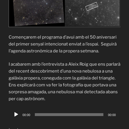
Començarem el programa d’avui amb el 50 aniversari
del primer senyal intencionat enviat a l’espai. Seguirà
l’agenda astronòmica de la propera setmana.
I acabarem amb l’entrevista a Aleix Roig que ens parlarà
del recent descobriment d’una nova nebulosa a una
galàxia propera, coneguda com la galàxia del triangle.
Ens explicarà com va fer la fotografia que portava una
sorpresa amagada, una nebulosa mai detectada abans
per cap astrònom.
Català
Reproductor
00:00
00:00
de
English
audio