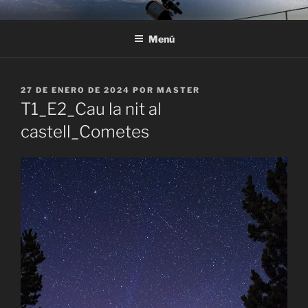
Saltar
ASTRONOMÍA EN EL
Observación de estrellas, constelaciones y planetas Astroturismo
al
SOLSONÈS
Menú
contenido
PUBLICADO
27 DE ENERO DE 2024
POR
MASTER
EL
T1_E2_Cau la nit al
castell_Cometes