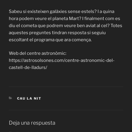
Sabeu si existeixen galàxies sense estels? I a quina
hora podem veure el planeta Mart? I finalment com es
diu el cometa que podrem veure ben aviat al cel? Totes
aquestes preguntes tindran resposta si seguiu
escoltant el programa que ara comença.
Web del centre astronòmic:
https://astrosolsones.com/centre-astronomic-del-
castell-de-lladurs/
CATEGORÍAS
CAU LA NIT
Deja una respuesta