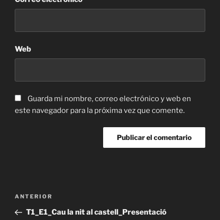
Web
Guarda mi nombre, correo electrónico y web en
este navegador para la próxima vez que comente.
Navegación
Entrada
ANTERIOR
de
anterior:
T1_E1_Cau la nit al castell_Presentació
entradas