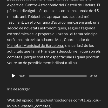
expert del Centre Astronòmic del Castell de Lladurs. El
pòdcast divulgatiu és quinzenal amb una durada de 45
minuts amb l’objectiu d’apropar-nos a aquest món
fascinant. En el programa d’avui començarem amb una
secció de novetats astronòmiques, seguirà l’agenda
astronòmica de la propera quinzena i el tema principal
serà una entrevista a Jaume Mas, Coordinador del
Planetari Municipal de Barcelona.
Ens parlarà de les
activitats que fan al Planetari i descobrirem què son els
cometes, perquè son tan espectaculars i quan podrem
veure un de possiblement brillant a ull nu.
Reproductor
00:00
00:00
de
audio
Ir a descargar
Web del episodi: https://astrosolsones.com/t1_e2_cau-
la-nit-al-castell_cometes/