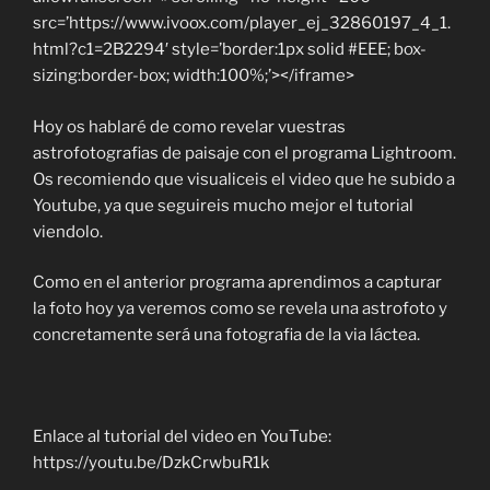
src=’https://www.ivoox.com/player_ej_32860197_4_1.
html?c1=2B2294′ style=’border:1px solid #EEE; box-
sizing:border-box; width:100%;’></iframe>
Hoy os hablaré de como revelar vuestras
astrofotografias de paisaje con el programa Lightroom.
Os recomiendo que visualiceis el video que he subido a
Youtube, ya que seguireis mucho mejor el tutorial
viendolo.
Como en el anterior programa aprendimos a capturar
Català
la foto hoy ya veremos como se revela una astrofoto y
concretamente será una fotografia de la via láctea.
English
Enlace al tutorial del video en YouTube:
https://youtu.be/DzkCrwbuR1k