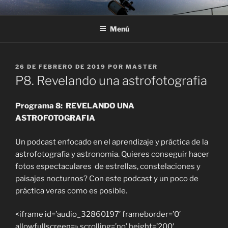
Saltar
ASTRONOMÍA EN EL
Observación de estrellas, constelaciones y planetas Astroturismo
al
SOLSONÈS
Menú
contenido
PUBLICADO
26 DE FEBRERO DE 2019
POR
MASTER
EL
P8. Revelando una astrofotografia
Programa 8: REVELANDO UNA
ASTROFOTOGRAFIA
Un podcast enfocado en el aprendizaje y práctica de la
astrofotografia y astronomia. Quieres conseguir hacer
fotos espectaculares de estrellas, constelaciones y
paisajes nocturnos? Con este podcast y un poco de
práctica veras como es posible.
<iframe id=’audio_32860197′ frameborder=’0′
allowfullscreen=» scrolling=’no’ height=’200′