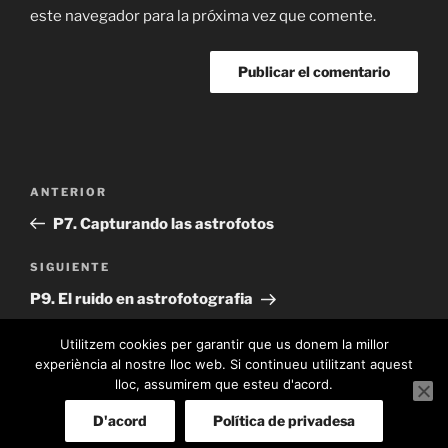
este navegador para la próxima vez que comente.
Navegación
Entrada
ANTERIOR
de
anterior:
P7. Capturando las astrofotos
entradas
Siguiente
SIGUIENTE
entrada
P9. El ruido en astrofotografia
Utilitzem cookies per garantir que us donem la millor
experiència al nostre lloc web. Si continueu utilitzant aquest
lloc, assumirem que esteu d'acord.
PRIVACIDAD
Funciona gracias a WordPress
D'acord
Política de privadesa